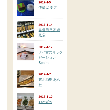
2017-4-5
伊勢屋 支店
2017-4-14
書道用品店 鳴
鳳堂
2017-4-12
タイ古式リラク
ゼーション
Spairie
2017-4-7
東北酒場 あら
た
2017-4-10
おかずや