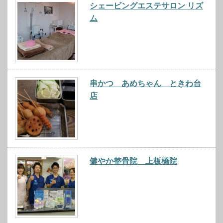
シェービングエステサロン リズ
ム
串かつ あめちゃん ときわ台
店
健やか整骨院 上板橋院