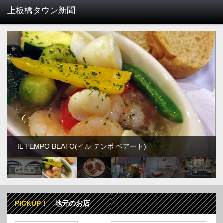
IL TEMPO BEATO(イル テンポ ベアート)
PICKUP！
地元のお店