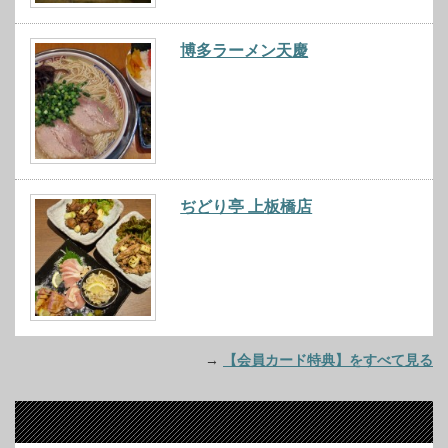
博多ラーメン天慶
ぢどり亭 上板橋店
→
【会員カード特典】をすべて見る